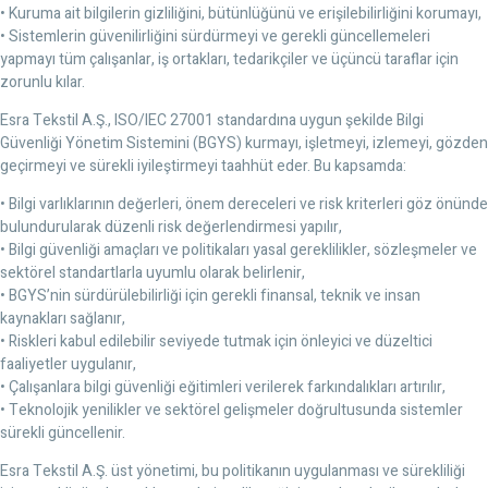
•
Kuruma ait bilgilerin gizliliğini, bütünlüğünü ve erişilebilirliğini korumayı,
•
Sistemlerin güvenilirliğini sürdürmeyi ve gerekli güncellemeleri
yapmayı tüm çalışanlar, iş ortakları, tedarikçiler ve üçüncü taraflar için
zorunlu kılar.
Esra Tekstil A.Ş., ISO/IEC 27001 standardına uygun şekilde
Bilgi
Güvenliği Yönetim Sistemi
ni (BGYS) kurmayı, işletmeyi, izlemeyi, gözden
geçirmeyi ve sürekli iyileştirmeyi taahhüt eder. Bu kapsamda:
•
Bilgi varlıklarının değerleri, önem dereceleri ve risk kriterleri göz önünde
bulundurularak düzenli risk değerlendirmesi yapılır,
•
Bilgi güvenliği amaçları ve politikaları yasal gereklilikler, sözleşmeler ve
sektörel standartlarla uyumlu olarak belirlenir,
•
BGYS’nin sürdürülebilirliği için gerekli finansal, teknik ve insan
kaynakları sağlanır,
•
Riskleri kabul edilebilir seviyede tutmak için önleyici ve düzeltici
faaliyetler uygulanır,
•
Çalışanlara bilgi güvenliği eğitimleri verilerek farkındalıkları artırılır,
•
Teknolojik yenilikler ve sektörel gelişmeler doğrultusunda sistemler
sürekli güncellenir.
Esra Tekstil A.Ş. üst yönetimi, bu politikanın uygulanması ve sürekliliği